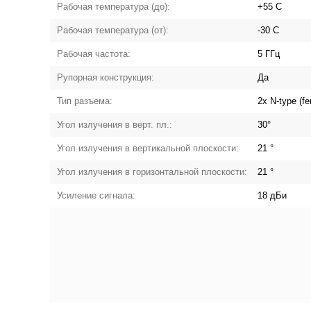
Рабочая температура (до):
+55 С
Рабочая температура (от):
-30 С
Рабочая частота:
5 ГГц
Рупорная конструкция:
Да
Тип разъема:
2x N-type (f
Угол излучения в верт. пл.:
30°
Угол излучения в вертикальной плоскости:
21 °
Угол излучения в горизонтальной плоскости:
21 °
Усиление сигнала:
18 дБи