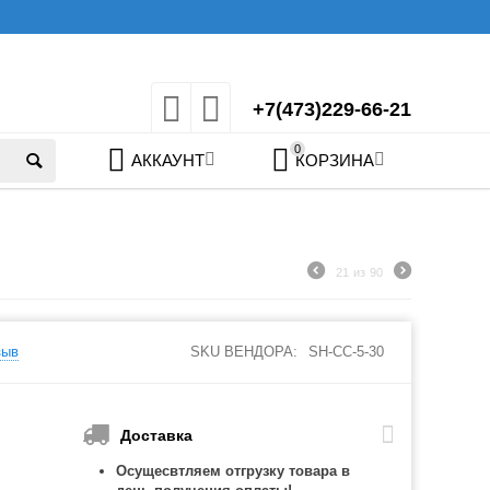
+7(473)229-66-21
0
АККАУНТ
КОРЗИНА
21
из
90
зыв
SKU ВЕНДОРА:
SH-CC-5-30
Доставка
Осущесвтляем отгрузку товара в