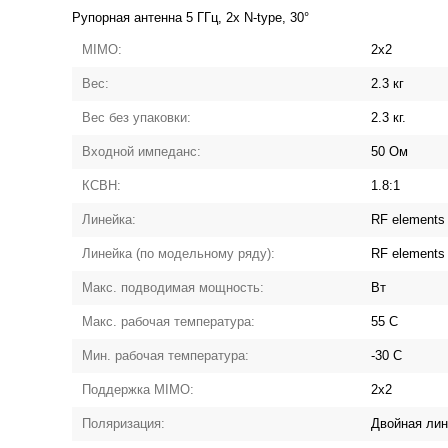
Рупорная антенна 5 ГГц, 2х N-type, 30°
MIMO:
2x2
Вес:
2.3 кг
Вес без упаковки:
2.3 кг.
Входной импеданс:
50 Ом
КСВН:
1.8:1
Линейка:
RF elements
Линейка (по модельному ряду):
RF elements
Макс. подводимая мощность:
Вт
Макс. рабочая температура:
55 С
Мин. рабочая температура:
-30 С
Поддержка MIMO:
2x2
Поляризация:
Двойная лин