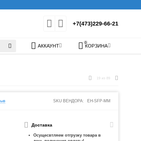
+7(473)229-66-21
0
АККАУНТ
КОРЗИНА
19
из
89
зыв
SKU ВЕНДОРА:
EH-SFP-MM
Доставка
Осущесвтляем отгрузку товара в
день получения оплаты!