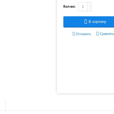
+
Кол-во:
−
В корзину
Сравнит
Отложить
ы