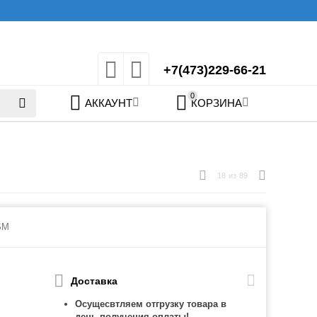
+7(473)229-66-21
0
АККАУНТ
КОРЗИНА
18
из
89
SM
Доставка
Осущесвтляем отгрузку товара в
день получения оплаты!