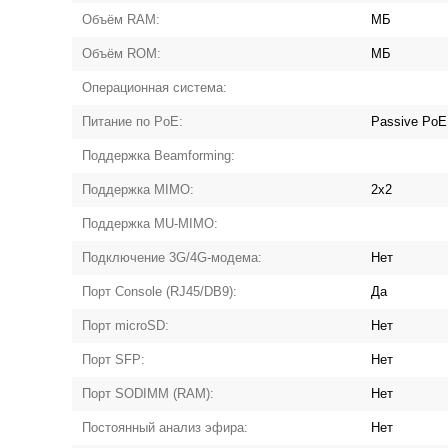
Объём RAM:
МБ
Объём ROM:
МБ
Операционная система:
Питание по PoE:
Passive PoE
Поддержка Beamforming:
Поддержка MIMO:
2x2
Поддержка MU-MIMO:
Подключение 3G/4G-модема:
Нет
Порт Console (RJ45/DB9):
Да
Порт microSD:
Нет
Порт SFP:
Нет
Порт SODIMM (RAM):
Нет
Постоянный анализ эфира:
Нет