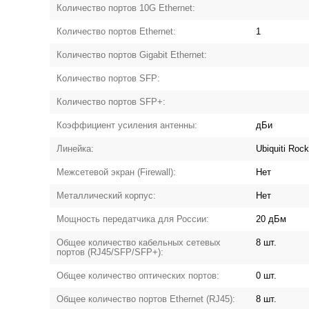
Количество портов 10G Ethernet:
Количество портов Ethernet:
1
Количество портов Gigabit Ethernet:
Количество портов SFP:
Количество портов SFP+:
Коэффициент усиления антенны:
дБи
Линейка:
Ubiquiti Rock
Межсетевой экран (Firewall):
Нет
Металлический корпус:
Нет
Мощность передатчика для России:
20 дБм
Общее количество кабельных сетевых
8 шт.
портов (RJ45/SFP/SFP+):
Общее количество оптических портов:
0 шт.
Общее количество портов Ethernet (RJ45):
8 шт.