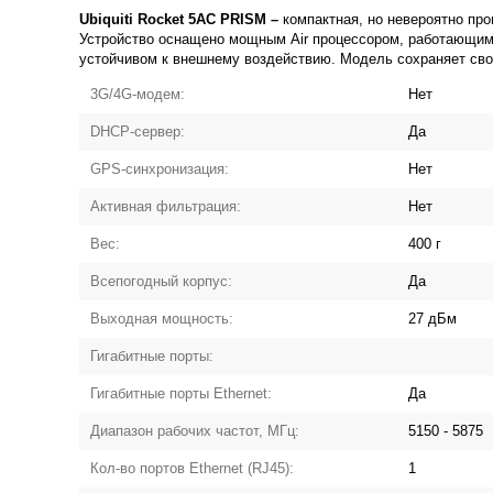
Ubiquiti Rocket 5AC PRISM –
компактная, но невероятно пр
Устройство оснащено мощным Air процессором, работающим 
устойчивом к внешнему воздействию. Модель сохраняет св
3G/4G-модем:
Нет
DHCP-сервер:
Да
GPS-синхронизация:
Нет
Активная фильтрация:
Нет
Вес:
400 г
Всепогодный корпус:
Да
Выходная мощность:
27 дБм
Гигабитные порты:
Гигабитные порты Ethernet:
Да
Диапазон рабочих частот, МГц:
5150 - 5875
Кол-во портов Ethernet (RJ45):
1