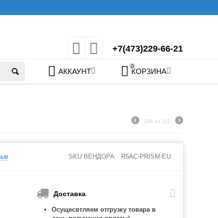
+7(473)229-66-21
0
АККАУНТ
КОРЗИНА
286
из
311
зыв
SKU ВЕНДОРА:
R5AC-PRISM-EU
Доставка
Осущесвтляем отгрузку товара в