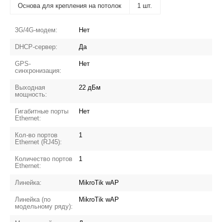
Основа для крепления на потолок
1 шт.
3G/4G-модем:
Нет
DHCP-сервер:
Да
GPS-
Нет
синхронизация:
Выходная
22 дБм
мощность:
Гигабитные порты
Нет
Ethernet:
Кол-во портов
1
Ethernet (RJ45):
Количество портов
1
Ethernet:
Линейка:
MikroTik wAP
Линейка (по
MikroTik wAP
модельному ряду):