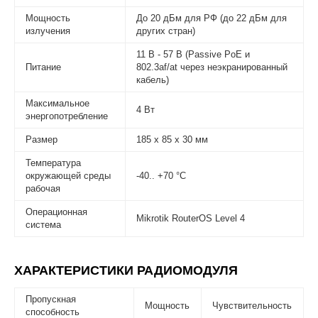
Мощность
До 20 дБм для РФ (до 22 дБм для
излучения
других стран)
11 В - 57 В (Passive PoE и
Питание
802.3af/at через неэкранированный
кабель)
Максимальное
4 Вт
энергопотребление
Размер
185 х 85 х 30 мм
Температура
окружающей среды
-40.. +70 °C
рабочая
Операционная
Mikrotik RouterOS Level 4
система
ХАРАКТЕРИСТИКИ РАДИОМОДУЛЯ
Пропускная
Мощность
Чувствительность
способность