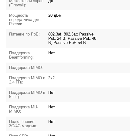
Межсетевой экран
Да
(Firewall):
Мощность
20 дБм
передатчика для
России:
Питание по PoE:
802.3af; 802.3at; Passive
PoE 24 В; Passive PoE 48
В; Passive PoE 54 В
Поддержка
Нет
Beamforming:
Поддержка MIMO:
Поддержка MIMO в
2x2
2.4 ГГц:
Поддержка MIMO в
Нет
5 ГГц:
Поддержка MU-
Нет
MIMO:
Подключение
Нет
3G/4G-модема: