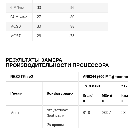
6 Мбит/с
30
-96
54 Мбит/с
27
-80
MCS0
30
-95
MCS7
26
-73
РЕЗУЛЬТАТЫ ЗАМЕРА
ПРОИЗВОДИТЕЛЬНОСТИ ПРОЦЕССОРА
RBSXTKit-v2
AR9344 (600 МГц) тест ч
1518 байт
512
Режим
Конфигурация
Кпак/
Мбит/
Кпа
с
с
с
отсутствует
Мост
81.0
983.7
232
(fast path)
25 правил