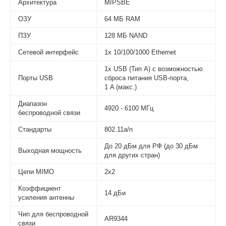
Архитектура
MIPSBE
ОЗУ
64 МБ RAM
ПЗУ
128 МБ NAND
Сетевой интерфейс
1х 10/100/1000 Ethernet
1x USB (Тип А) с возможностью
Порты USB
сброса питания USB-порта,
1 A (макс.)
Диапазон
4920 - 6100 МГц
беспроводной связи
Стандарты
802.11а/n
До 20 дБм для РФ (до 30 дБм
Выходная мощность
для других стран)
Цепи MIMO
2x2
Коэффициент
14 дБи
усиления антенны
Чип для беспроводной
AR9344
связи