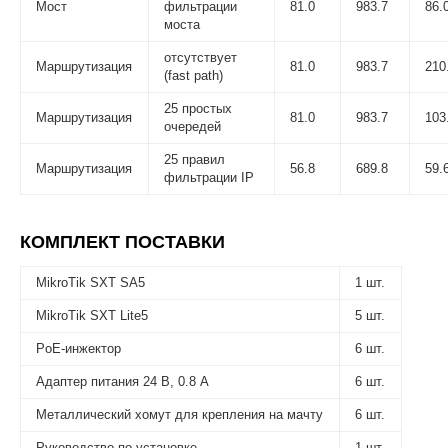
Мост
фильтрации
81.0
983.7
86.
моста
отсутствует
Маршрутизация
81.0
983.7
210
(fast path)
25 простых
Маршрутизация
81.0
983.7
103
очередей
25 правил
Маршрутизация
56.8
689.8
59.
фильтрации IP
КОМПЛЕКТ ПОСТАВКИ
MikroTik SXT SA5
1 шт.
MikroTik SXT Lite5
5 шт.
PoE-инжектор
6 шт.
Адаптер питания 24 В, 0.8 А
6 шт.
Металлический хомут для крепления на мачту
6 шт.
Руководство по установке
1 шт.