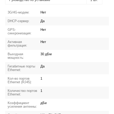
3G/4G-модем:
Нет
DHCP-сервер:
Да
GPS-
Нет
синхронизация:
Активная
Нет
фильтрация:
Выходная
30 дБм
мощность:
Гигабитные порты
Да
Ethernet:
Кол-во портов
1
Ethernet (RJ45):
Количество портов
1
Ethernet:
Коэффициент
дБи
усиления антенны: