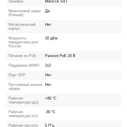
Линейка:
MikroTik SXT
Межсетевой экран
Да
(Firewall):
Металлический
Нет
корпус:
Мощность
20 дБм
передатчика для
России:
Питание по PoE:
Passive PoE 24 В
Поддержка MIMO:
2x2
Порт SFP:
Нет
Постоянный анализ
Нет
эфира:
Рабочая
+80 °C
температура (до):
Рабочая
-30 °C
температура (от):
Рабочая частота:
5 ГГц