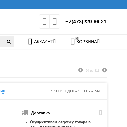
+7(473)229-66-21
0
АККАУНТ
КОРЗИНА
20
из
311
зыв
SKU ВЕНДОРА:
DLB-5-15N
Доставка
Осущесвтляем отгрузку товара в