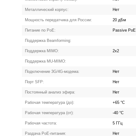
Металлический корпус:
Нет
Мощность передатчика для России:
20 дБм
Питание по PoE:
Passive PoE
Поддержка Beamforming:
Поддержка MIMO:
2x2
Поддержка MU-MIMO:
Подключение 3G/4G-модема:
Нет
Порт SFP:
Нет
Постоянный анализ эфира:
Нет
Рабочая температура (до):
+65 °C
Рабочая температура (от):
-40 °C
Рабочая частота:
5 ГГц
Раздача PoE-питания:
Нет