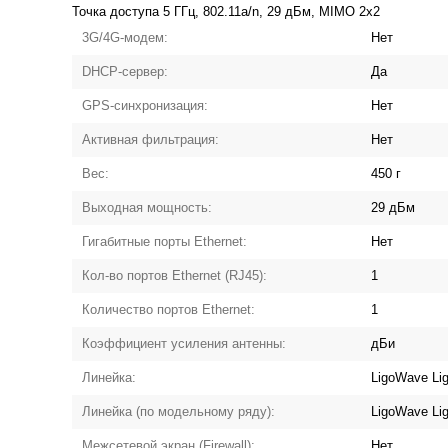
Точка доступа 5 ГГц, 802.11a/n, 29 дБм, MIMO 2x2
3G/4G-модем:
Нет
DHCP-сервер:
Да
GPS-синхронизация:
Нет
Активная фильтрация:
Нет
Вес:
450 г
Выходная мощность:
29 дБм
Гигабитные порты Ethernet:
Нет
Кол-во портов Ethernet (RJ45):
1
Количество портов Ethernet:
1
Коэффициент усиления антенны:
дБи
Линейка:
LigoWave Li
Линейка (по модельному ряду):
LigoWave Li
Межсетевой экран (Firewall):
Нет