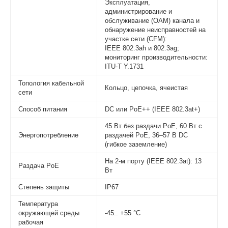
Эксплуатация,
администрирование и
обслуживание (OAM) канала и
обнаружение неисправностей на
участке сети (CFM):
IEEE 802.3ah и 802.3ag;
мониторинг производительности:
ITU-T Y.1731
Топология кабельной
Кольцо, цепочка, ячеистая
сети
Способ питания
DC или PoE++ (IEEE 802.3at+)
45 Вт без раздачи PoE, 60 Вт с
Энергопотребление
раздачей PoE, 36–57 В DC
(гибкое заземление)
На 2-м порту (IEEE 802.3at): 13
Раздача PoE
Вт
Степень защиты
IP67
Температура
окружающей среды
-45.. +55 °С
рабочая