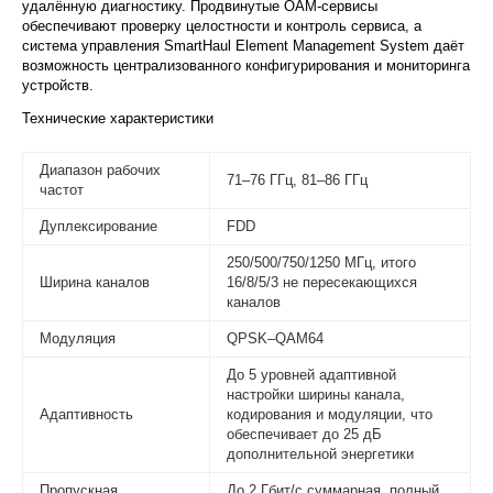
удалённую диагностику. Продвинутые OAM-сервисы
обеспечивают проверку целостности и контроль сервиса, а
система управления SmartHaul Element Management System даёт
возможность централизованного конфигурирования и мониторинга
устройств.
Технические характеристики
Диапазон рабочих
71–76 ГГц, 81–86 ГГц
частот
Дуплексирование
FDD
250/500/750/1250 МГц, итого
Ширина каналов
16/8/5/3 не пересекающихся
каналов
Модуляция
QPSK–QAM64
До 5 уровней адаптивной
настройки ширины канала,
Адаптивность
кодирования и модуляции, что
обеспечивает до 25 дБ
дополнительной энергетики
Пропускная
До 2 Гбит/с суммарная, полный