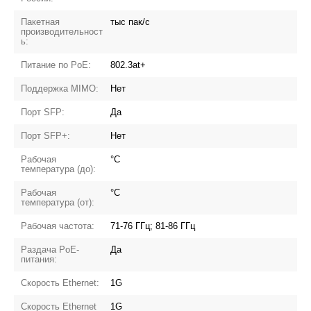
Пакетная
тыс пак/с
производительност
ь:
Питание по PoE:
802.3at+
Поддержка MIMO:
Нет
Порт SFP:
Да
Порт SFP+:
Нет
Рабочая
°C
температура (до):
Рабочая
°C
температура (от):
Рабочая частота:
71-76 ГГц; 81-86 ГГц
Раздача PoE-
Да
питания:
Скорость Ethernet:
1G
Скорость Ethernet
1G