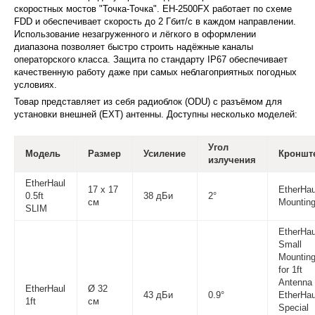
скоростных мостов "Точка-Точка". EH-2500FX работает по схеме
FDD и обеспечивает скорость до 2 Гбит/с в каждом направлении.
Использование незагруженного и лёгкого в оформлении
диапазона позволяет быстро строить надёжные каналы
операторского класса. Защита по стандарту IP67 обеспечивает
качественную работу даже при самых неблагоприятных погодных
условиях.
Товар представляет из себя радиоблок (ODU) с разъёмом для
установки внешней (EXT) антенны. Доступны несколько моделей:
Угол
Модель
Размер
Усиление
Кроншт
излучения
EtherHaul
17 х 17
EtherHau
0.5ft
38 дБи
2°
см
Mounting
SLIM
EtherHau
Small
Mounting
for 1ft
Antenna
EtherHaul
Ø 32
43 дБи
0.9°
EtherHau
1ft
см
Special