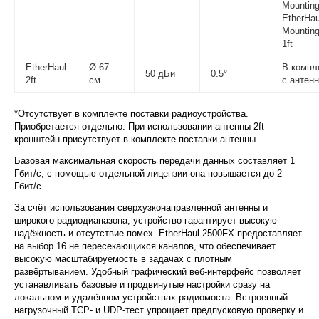
Mounting
EtherHau
Mounting
1ft
EtherHaul
Ø 67
В компл
50 дБи
0.5°
2ft
см
с антен
*Отсутствует в комплекте поставки радиоустройства.
Приобретается отдельно. При использовании антенны 2ft
кронштейн присутствует в комплекте поставки антенны.
Базовая максимальная скорость передачи данных составляет 1
Гбит/с, с помощью отдельной лицензии она повышается до 2
Гбит/с.
За счёт использования сверхузконаправленной антенны и
широкого радиодиапазона, устройство гарантирует высокую
надёжность и отсутствие помех. EtherHaul 2500FX предоставляет
на выбор 16 не пересекающихся каналов, что обеспечивает
высокую масштабируемость в задачах с плотным
развёртыванием. Удобный графический веб-интерфейс позволяет
устанавливать базовые и продвинутые настройки сразу на
локальном и удалённом устройствах радиомоста. Встроенный
нагрузочный TCP- и UDP-тест упрощает предпусковую проверку и