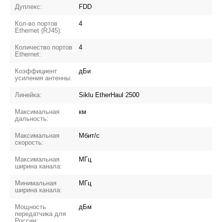
Дуплекс:
FDD
Кол-во портов
4
Ethernet (RJ45):
Количество портов
4
Ethernet:
Коэффициент
дБи
усиления антенны:
Линейка:
Siklu EtherHaul 2500
Максимальная
км
дальность:
Максимальная
Мбит/с
скорость:
Максимальная
МГц
ширина канала:
Минимальная
МГц
ширина канала:
Мощность
дБм
передатчика для
России: