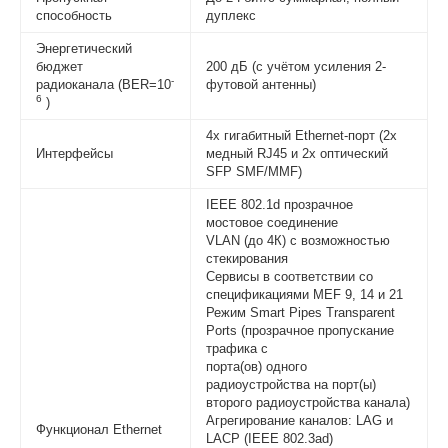
способность
дуплекс
Энергетический
бюджет
200 дБ (с учётом усиления 2-
-
радиоканала (BER=10
футовой антенны)
6
)
4x гигабитный Ethernet-порт (2x
Интерфейсы
медный RJ45 и 2x оптический
SFP SMF/MMF)
IEEE 802.1d прозрачное
мостовое соединение
VLAN (до 4К) с возможностью
стекирования
Сервисы в соответствии со
спецификациями MEF 9, 14 и 21
Режим Smart Pipes Transparent
Ports (прозрачное пропускание
трафика с
порта(ов) одного
радиоустройства на порт(ы)
второго радиоустройства канала)
Агрегирование каналов: LAG и
Функционал Ethernet
LACP (IEEE 802.3ad)