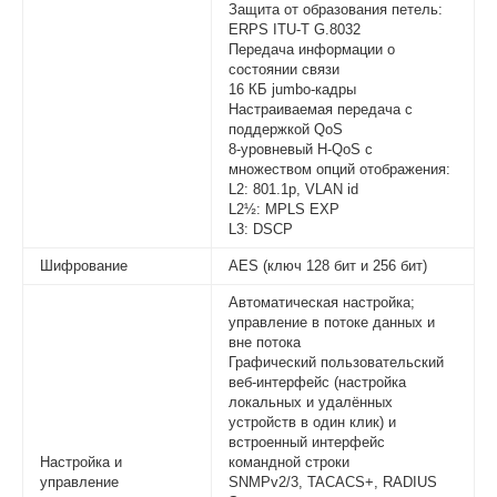
Защита от образования петель:
ERPS ITU-T G.8032
Передача информации о
состоянии связи
16 КБ jumbo-кадры
Настраиваемая передача с
поддержкой QoS
8-уровневый H-QoS с
множеством опций отображения:
L2: 801.1p, VLAN id
L2½: MPLS EXP
L3: DSCP
Шифрование
AES (ключ 128 бит и 256 бит)
Автоматическая настройка;
управление в потоке данных и
вне потока
Графический пользовательский
веб-интерфейс (настройка
локальных и удалённых
устройств в один клик) и
встроенный интерфейс
Настройка и
командной строки
управление
SNMPv2/3, TACACS+, RADIUS