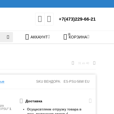
+7(473)229-66-21
0
АККАУНТ
КОРЗИНА
31
из
40
зыв
SKU ВЕНДОРА:
ES-PSU-56W EU
Доставка
ара
nt PSU"
1
.
Осущесвтляем отгрузку товара в
день получения оплаты!