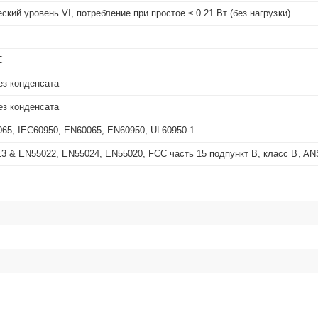
ский уровень VI, потребление при простое ≤ 0.21 Вт (без нагрузки)
С
ез конденсата
ез конденсата
065, IEC60950, EN60065, EN60950, UL60950-1
3 & EN55022, EN55024, EN55020, FCC часть 15 подпункт B, класс B, AN