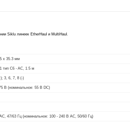
и Siklu линеек EtherHaul и MultiHaul.
.5 х 35.3 мм
1 тип C6 - AC, 1.5 м
); 3, 6, 7, 8 (-)
.75 В (номинальное: 55 В DC)
 AC, 47/63 Гц (номинальное: 100 - 240 В AC, 50/60 Гц)