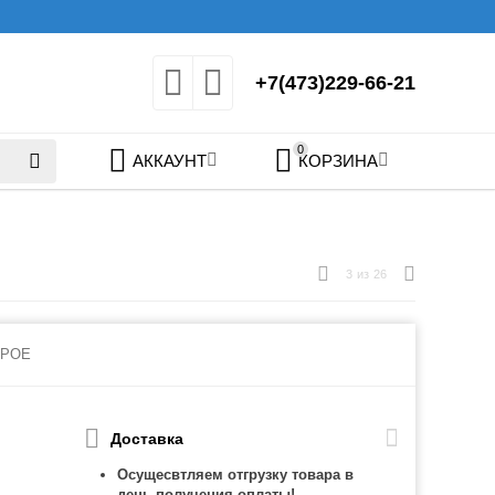
+7(473)229-66-21
0
АККАУНТ
КОРЗИНА
3
из
26
-POE
Доставка
Осущесвтляем отгрузку товара в
день получения оплаты!