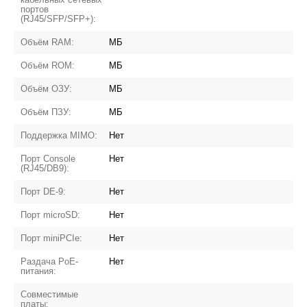
портов
(RJ45/SFP/SFP+):
Объём RAM:
МБ
Объём ROM:
МБ
Объём ОЗУ:
МБ
Объём ПЗУ:
МБ
Поддержка MIMO:
Нет
Порт Console
Нет
(RJ45/DB9):
Порт DE-9:
Нет
Порт microSD:
Нет
Порт miniPCIe:
Нет
Раздача PoE-
Нет
питания:
Совместимые
платы: