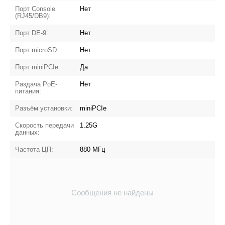
Порт Console
Нет
(RJ45/DB9):
Порт DE-9:
Нет
Порт microSD:
Нет
Порт miniPCIe:
Да
Раздача PoE-
Нет
питания:
Разъём установки:
miniPCIe
Скорость передачи
1.25G
данных:
Частота ЦП:
880 МГц
Сообщения не найдены