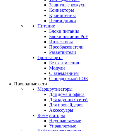
Защитные кожухи
Коннекторы
Кронштейны
Переходники
Питание
Блоки питания
Блоки питания PoE
Инжекторы
Преобразователи
Разветвители
Грозозащита
Без заземления
Модули
С заземлением
С поддержкой POE
Проводные сети
Маршрутизаторы
Для дома и офиса
Для крупных сетей
Для провайдеров
Аксессуары
Коммутаторы
Неуправляемые
Управляемые