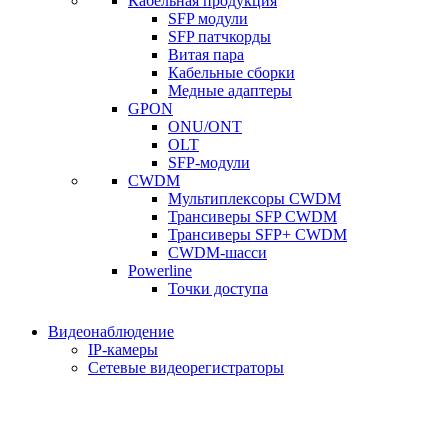
Кабельная продукция
SFP модули
SFP патчкорды
Витая пара
Кабельные сборки
Медные адаптеры
GPON
ONU/ONT
OLT
SFP-модули
CWDM
Мультиплексоры CWDM
Трансиверы SFP CWDM
Трансиверы SFP+ CWDM
CWDM-шасси
Powerline
Точки доступа
Видеонаблюдение
IP-камеры
Сетевые видеорегистраторы