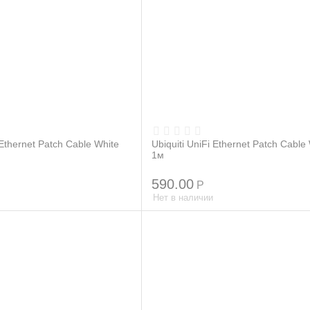
 Ethernet Patch Cable White
Ubiquiti UniFi Ethernet Patch Cable
1м
590.00
Р
Нет в наличии