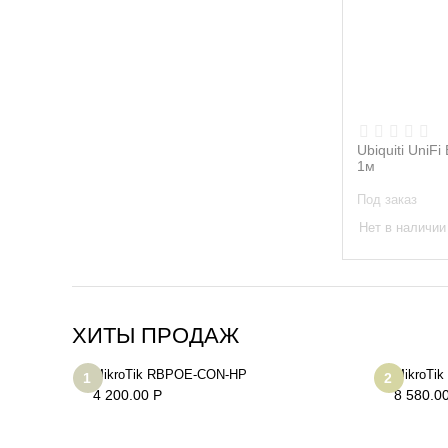
Ubiquiti UniFi
1м
Под заказ
Нет в наличии
ХИТЫ ПРОДАЖ
MikroTik RBPOE-CON-HP
MikroTik
1
2
4 200.00
Р
8 580.0