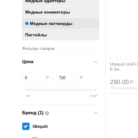
Медные адаптеры
Медные коннекторы
Медные патчкорды
Пигтейлы
Фильтры товаров
Цена
Ubiquiti UniFi
0.3м
Р
–
Р
290.00
Р
Нет в наличии
0
Р
710
Р
Бренд (1)
Ubiquiti