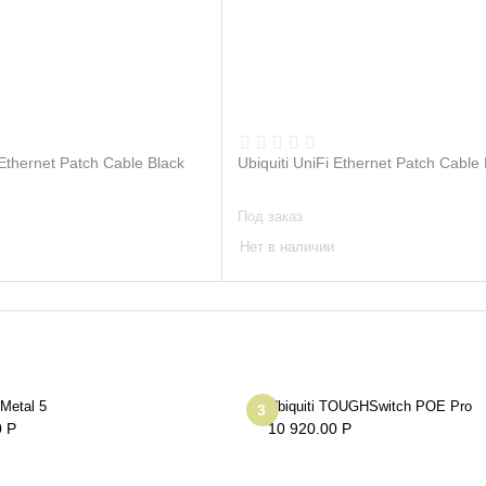
 Ethernet Patch Cable Black
Ubiquiti UniFi Ethernet Patch Cable
Под заказ
Нет в наличии
 Metal 5
Ubiquiti TOUGHSwitch POE Pro
3
0
Р
10 920.00
Р