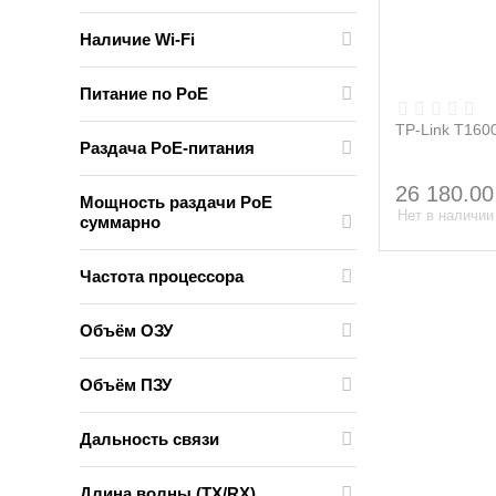
Наличие Wi-Fi
Питание по PoE
TP-Link T16
Раздача PoE-питания
26 180.00
Мощность раздачи PoE
Нет в наличии
суммарно
Частота процессора
Объём ОЗУ
Объём ПЗУ
Дальность связи
Длина волны (TX/RX)