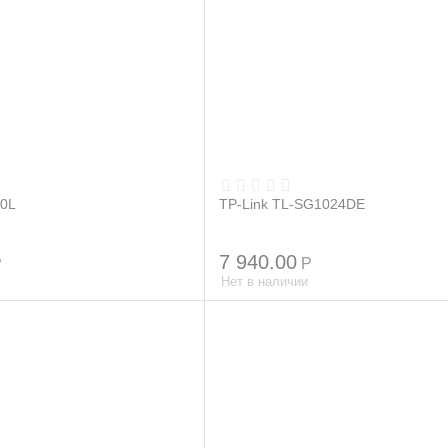
20L
TP-Link TL-SG1024DE
7 940.00
Р
Р
Нет в наличии