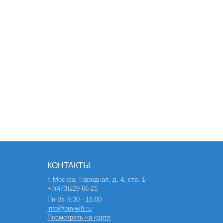
КОНТАКТЫ
г. Москва, Народная, д. 4, стр. 1
+7(473)229-66-21
Пн-Вс 9.30 - 18.00
info@buywifi.ru
Посмотреть на карте