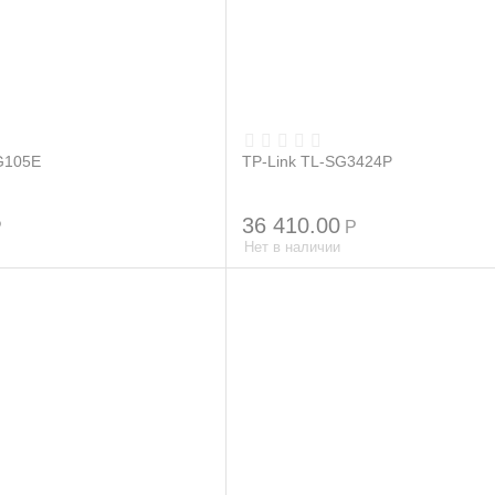
G105E
TP-Link TL-SG3424P
36 410.00
Р
Р
Нет в наличии