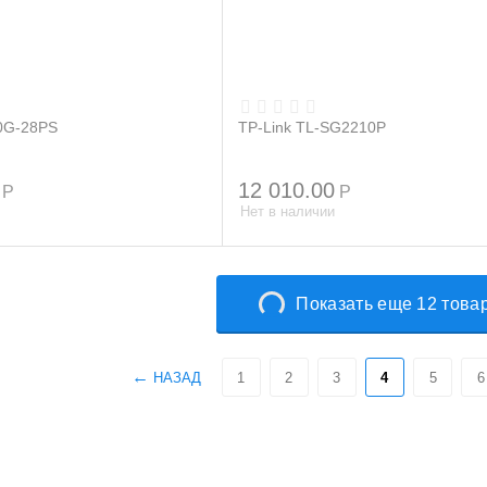
00G-28PS
TP-Link TL-SG2210P
12 010.00
Р
Р
Нет в наличии
Показать еще 12 това
НАЗАД
1
2
3
4
5
6