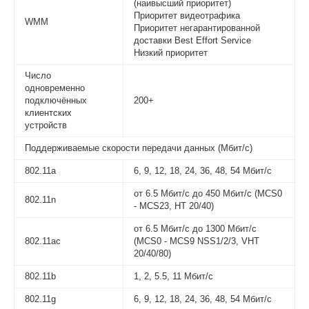
(наивысший приоритет)
Приоритет видеотрафика
WMM
Приоритет негарантированной
доставки Best Effort Service
Низкий приоритет
Число
одновременно
подключённых
200+
клиентских
устройств
Поддерживаемые скорости передачи данных (Мбит/с)
802.11a
6, 9, 12, 18, 24, 36, 48, 54 Мбит/с
от 6.5 Мбит/с до 450 Мбит/с (MCS0
802.11n
- MCS23, HT 20/40)
от 6.5 Мбит/с до 1300 Мбит/с
802.11ac
(MCS0 - MCS9 NSS1/2/3, VHT
20/40/80)
802.11b
1, 2, 5.5, 11 Мбит/с
802.11g
6, 9, 12, 18, 24, 36, 48, 54 Мбит/с