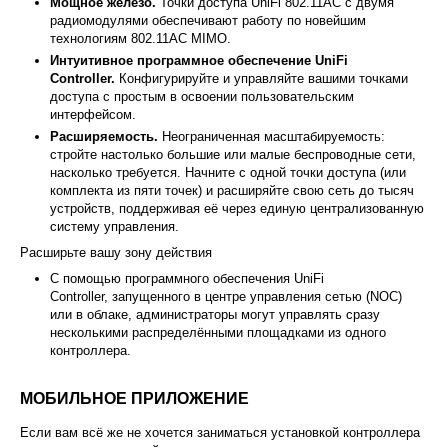
Мощное железо.
Точки доступа UniFi 802.11AC с двумя
радиомодулями обеспечивают работу по новейшим
технологиям 802.11AC MIMO.
Интуитивное программное обеспечение UniFi
Controller.
Конфигурируйте и управляйте вашими точками
доступа с простым в освоении пользовательским
интерфейсом.
Расширяемость.
Неограниченная масштабируемость:
стройте настолько большие или малые беспроводные сети,
насколько требуется. Начните с одной точки доступа (или
комплекта из пяти точек) и расширяйте свою сеть до тысяч
устройств, поддерживая её через единую централизованную
систему управления.
Расширьте вашу зону действия
С помощью программного обеспечения UniFi
Controller, запущенного в центре управления сетью (NOC)
или в облаке, администраторы могут управлять сразу
несколькими распределёнными площадками из одного
контроллера.
МОБИЛЬНОЕ ПРИЛОЖЕНИЕ
Если вам всё же не хочется заниматься установкой контроллера