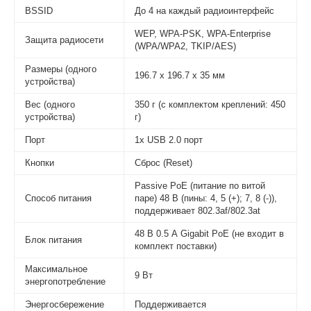
BSSID
До 4 на каждый радиоинтерфейс
WEP, WPA-PSK, WPA-Enterprise
Защита радиосети
(WPA/WPA2, TKIP/AES)
Размеры (одного
196.7 x 196.7 x 35 мм
устройства)
Вес (одного
350 г (с комплектом креплений: 450
устройства)
г)
Порт
1х USB 2.0 порт
Кнопки
Сброс (Reset)
Passive PoE (питание по витой
Способ питания
паре) 48 В
(пины: 4, 5 (+); 7, 8 (-)),
поддерживает 802.3af/802.3at
48 В 0.5 А Gigabit PoE (не входит в
Блок питания
комплект поставки)
Максимальное
9 Вт
энергопотребление
Энергосбережение
Поддерживается