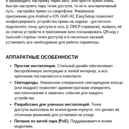
и производить настройку через него, или просто нужно очень
быстро настроить пару точек доступа, то есть альтернативный
путь - настройка прямо со смартфона. Фирменное
приложение для Android и iOS UniFi AC EasySetup позволяет
конфигурировать устройства прямо на ладони - достаточно
подключить точку доступа в сеть (с DHCP-сервером), выбрать её
из списка устройств в приложении (или сосканировать QR-код с
тыльной стороны точки доступа) и в несколько касаний
установить все необходимые для работы параметры.
АППАРАТНЫЕ ОСОБЕННОСТИ
Простая инсталляция.
Стильный дизайн обеспечивает
беспроблемную интеграцию в любой интерьер, а все
крепления поставляются в комплекте.
Светодиоды.
Уникальное специальное светодиодное кольцо
(или квадрат) позволяет администраторам определять
местоположение и замечать события для каждого
устройства.
Разработано для уличных инсталляций.
Точки
доступа выполнена во всепогодном корпусе, что делает её
отличным решением для установки на улице.
Питание по витой паре (PoE).
Поддерживается всеми
моделями.