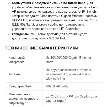
Коммутация с раздачей питания по витой паре.
Для
удобного обеспечения связи и питания точек доступа UniFi
AP рекомендуем использовать коммутаторы UniFi Switch,
которые обладают 24/48 портами Gigabit Ethernet, портами
SFP/SFP+, возможностью раздачи питания Passive PoE и
IEEE 802.3af/at, а также удобно централизованно
управляются через всё тот же UniFi Controller.
Стандарты PoE.
Точке доступа для питания будет
достаточно коммутатора 802.3af PoE.
ТЕХНИЧЕСКИЕ ХАРАКТЕРИСТИКИ
Кабельный
2x 10/100/1000 Gigabit Ethernet-
интерфейс
порт
3x двухдиапазонная антенна с
Антенны
усилением 3 дБи на 2.4 ГГц и 3
дБи на 5 ГГц
Стандарты Wi-Fi
802.11a/b/g/n/ac
Максимальная
До 20 дБм для РФ (до 22 дБм для
выходная мощность
других стран)
радиомодуля