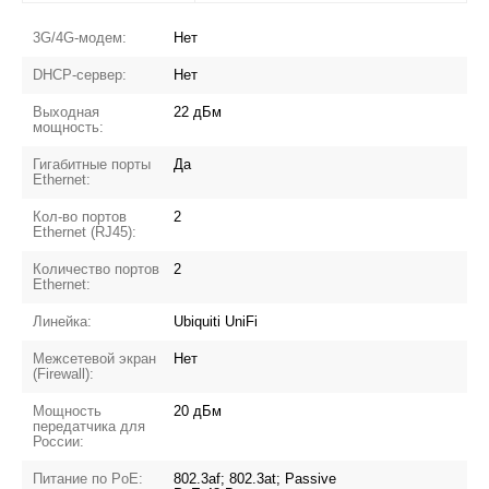
3G/4G-модем:
Нет
DHCP-сервер:
Нет
Выходная
22 дБм
мощность:
Гигабитные порты
Да
Ethernet:
Кол-во портов
2
Ethernet (RJ45):
Количество портов
2
Ethernet:
Линейка:
Ubiquiti UniFi
Межсетевой экран
Нет
(Firewall):
Мощность
20 дБм
передатчика для
России:
Питание по PoE:
802.3af; 802.3at; Passive