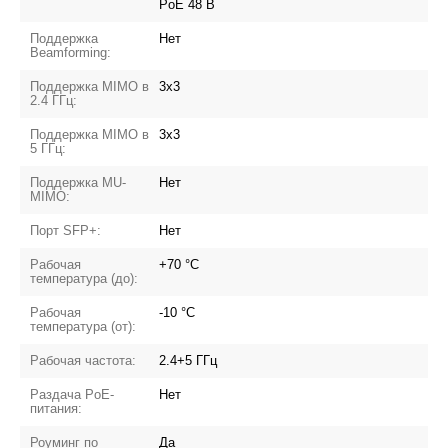
PoE 48 В
Поддержка
Нет
Beamforming:
Поддержка MIMO в
3x3
2.4 ГГц:
Поддержка MIMO в
3x3
5 ГГц:
Поддержка MU-
Нет
MIMO:
Порт SFP+:
Нет
Рабочая
+70 °C
температура (до):
Рабочая
-10 °C
температура (от):
Рабочая частота:
2.4+5 ГГц
Раздача PoE-
Нет
питания:
Роуминг по
Да