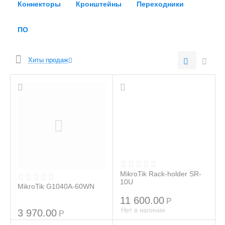
Коннекторы
Кронштейны
Переходники
ПО
Хиты продаж
MikroTik Rack-holder SR-
10U
MikroTik G1040A-60WN
11 600.00
Р
Нет в наличии
3 970.00
Р
Нет в наличии